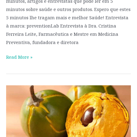
minutos, artigos e entrevistas que pode ler em 5
minutos sobre saúde e outros produtos. Espero que estes
5 minutos lhe tragam mais e melhor Saúde! Entrevista
à marca: preventionLab Entrevista à Dra. Cristina
Ferreira Leite, Farmacêutica e Mestre em Medicina
Preventiva, fundadora e diretora
Read More »
SUPERALIMENTOS:
alimentos
com
super-
poderes?