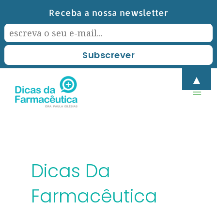
Skip
Receba a nossa newsletter
to
content
Mai
▲
Men
Dicas Da
Farmacêutica