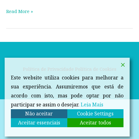
Read More »
Política de Privacidade
Política de Cookies
Este website utiliza cookies para melhorar a
sua experiência. Assumiremos que está de
acordo com isto, mas pode optar por não
participar se assim o desejar.
Leia Mais
Não aceitar
Cookie Settings
Aceitar essenciais
Aceitar todos
Copyright © 2026 Dicas da Farmacêutica