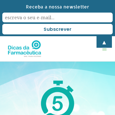
Skip
Receba a nossa newsletter
to
content
Mai
▲
Men
Post
navigation