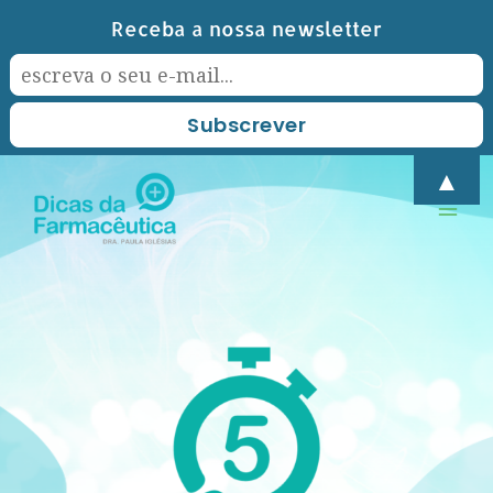
Skip
Receba a nossa newsletter
to
content
Mai
▲
Men