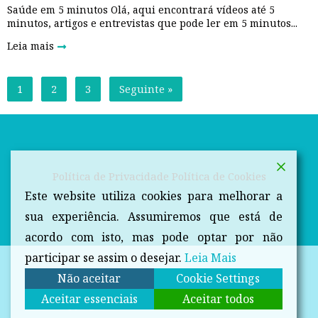
Saúde em 5 minutos Olá, aqui encontrará vídeos até 5
minutos, artigos e entrevistas que pode ler em 5 minutos...
Leia mais
1
2
3
Seguinte »
Política de Privacidade
Política de Cookies
Este website utiliza cookies para melhorar a
sua experiência. Assumiremos que está de
acordo com isto, mas pode optar por não
participar se assim o desejar.
Leia Mais
Não aceitar
Cookie Settings
Aceitar essenciais
Aceitar todos
Copyright © 2026 Dicas da Farmacêutica