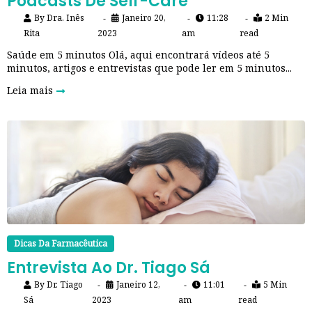
Podcasts De Self-Care
By
Dra. Inês
Janeiro 20,
11:28
2 Min
Rita
2023
am
read
Saúde em 5 minutos Olá, aqui encontrará vídeos até 5
minutos, artigos e entrevistas que pode ler em 5 minutos...
Leia mais
Dicas Da Farmacêutica
Entrevista Ao Dr. Tiago Sá
By
Dr. Tiago
Janeiro 12,
11:01
5 Min
Sá
2023
am
read