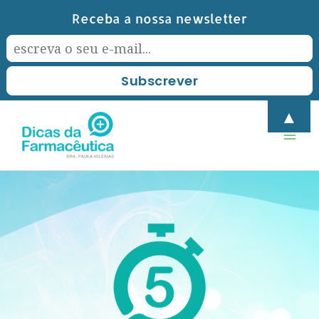
Skip
Receba a nossa newsletter
to
content
Mai
▲
Men
Post
navigation