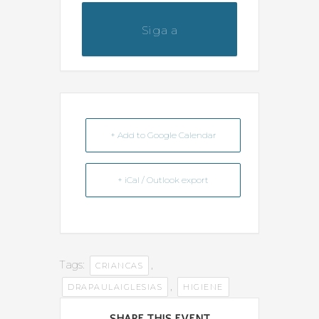
Siga a
@dicas_da_farmaceutica
+ Add to Google Calendar
+ iCal / Outlook export
Tags:
,
CRIANCAS
,
DRAPAULAIGLESIAS
HIGIENE
SHARE THIS EVENT