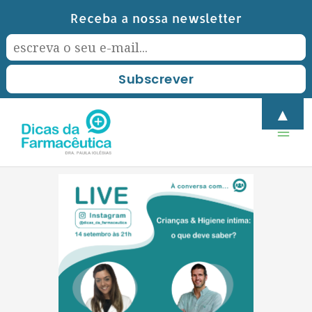
Skip
Receba a nossa newsletter
to
content
Mai
▲
Men