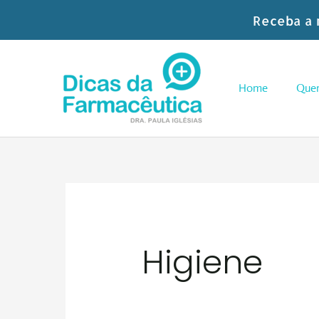
Skip
Receba a 
to
content
Home
Que
Higiene