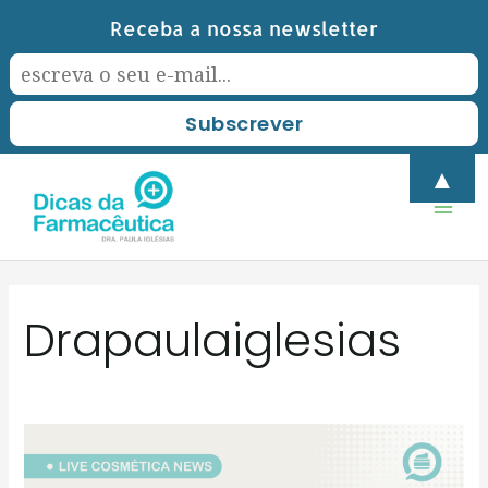
Skip
Receba a nossa newsletter
to
content
Mai
▲
Men
Post
Drapaulaiglesias
pagination
SUPERALIMENTOS:
Alimentos