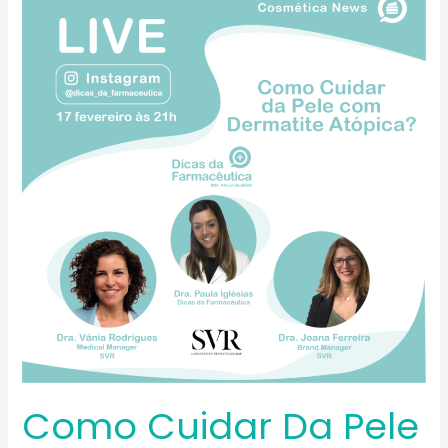
Cuidar
da
Pele
com
Dermatite
Atópica?
Como Cuidar Da Pele