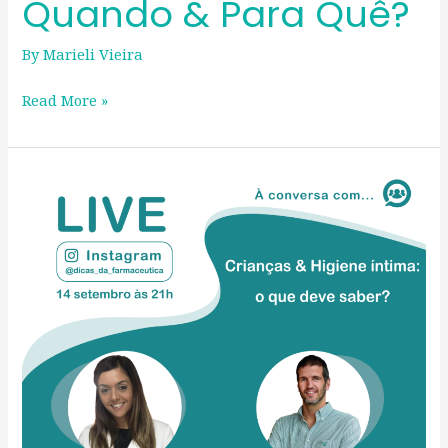
Quando & Para Quê?
By
Marieli Vieira
Read More »
Crianças
&
Higiene
íntima:
o
que
deve
saber?