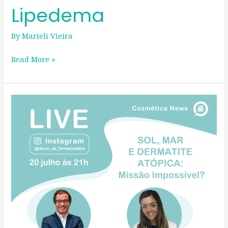
o
Lipedema
Lipedema
By
Marieli Vieira
Read More »
SOL,
MAR
E
DERMATITE
ATÓPICA:
Missão
Impossível?