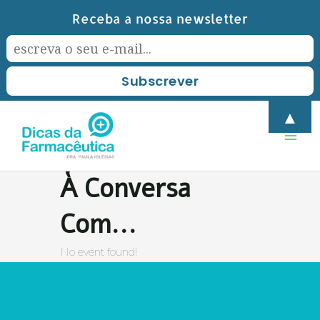
Skip
Receba a nossa newsletter
to
content
Mai
▲
Men
À Conversa
Com...
No event found!