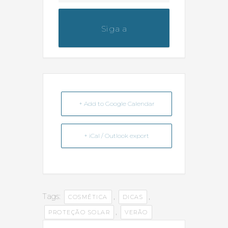
Siga a
@dicas_da_farmaceutica
+ Add to Google Calendar
+ iCal / Outlook export
Tags:
,
,
COSMÉTICA
DICAS
,
PROTEÇÃO SOLAR
VERÃO