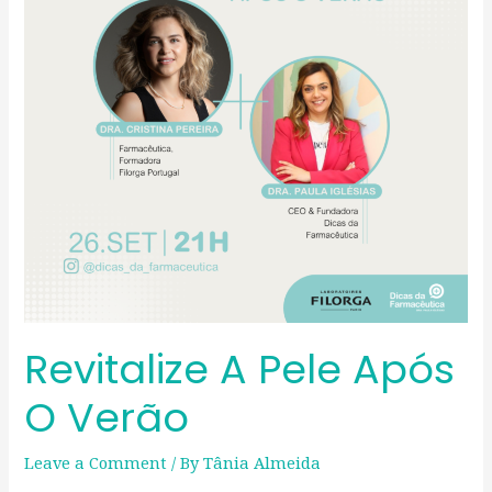
o
Verão
Revitalize A Pele Após
O Verão
Leave a Comment
/ By
Tânia Almeida