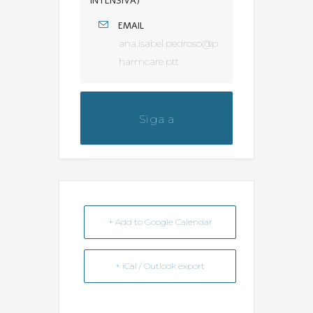
INTENSIVA)
EMAIL
ana.isabel.pedroso@p
harmcare.ptt
Siga a
@dicas_da_farmaceutica
+ Add to Google Calendar
+ iCal / Outlook export