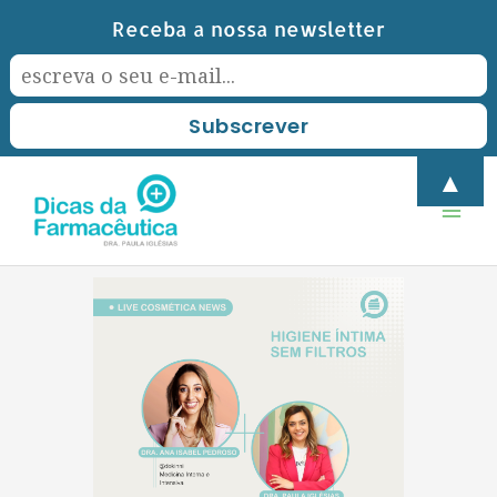
Skip
Receba a nossa newsletter
to
content
Mai
▲
Men