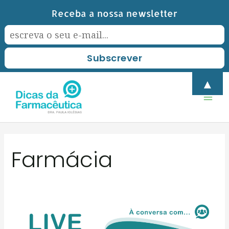
Skip
Receba a nossa newsletter
to
content
Mai
▲
Men
Farmácia
Vacinação
na