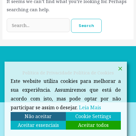
It seems we can’t find what you’re looking for. Perhaps
searching can help.
Política de Privacidade
Política de Cookies
Este website utiliza cookies para melhorar a
sua experiência. Assumiremos que está de
acordo com isto, mas pode optar por não
participar se assim o desejar.
Leia Mais
Não aceitar
Cookie Settings
Aceitar essenciais
Aceitar todos
Copyright © 2026 Dicas da Farmacêutica