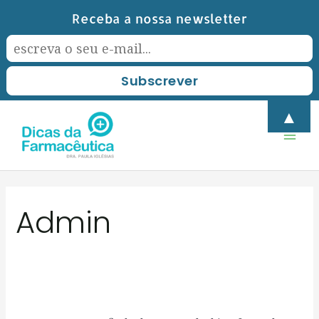
Skip
Receba a nossa newsletter
to
content
Mai
▲
Men
Search
Admin
for: