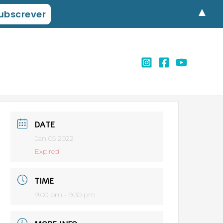
▲
DATE
Jan 05 2022
Expired!
TIME
9:00 pm - 9:30 pm