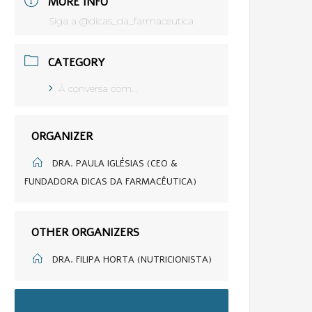
MORE INFO
Siga a @dicas_da_farmaceutica
CATEGORY
À conversa com...
ORGANIZER
DRA. PAULA IGLÉSIAS (CEO &
FUNDADORA DICAS DA FARMACÊUTICA)
OTHER ORGANIZERS
DRA. FILIPA HORTA (NUTRICIONISTA)