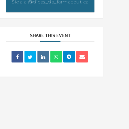
Siga a @dicas_da_farmaceutica
SHARE THIS EVENT