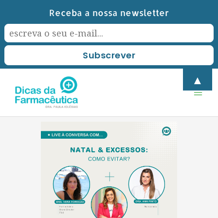
Skip
Receba a nossa newsletter
to
content
Mai
▲
Men