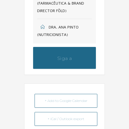
(FARMACÊUTICA & BRAND
DIRECTOR FÖLD)
DRA. ANA PINTO
(NUTRICIONISTA)
Siga a
@dicas_da_farmaceutica
+ Add to Google Calendar
+ iCal / Outlook export