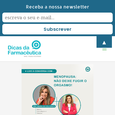
Skip
Receba a nossa newsletter
to
content
Mai
▲
Men