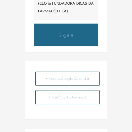
(CEO & FUNDADORA DICAS DA
FARMACÊUTICA)
Siga a
@dicas_da_farmaceutica
+ Add to Google Calendar
+ iCal / Outlook export