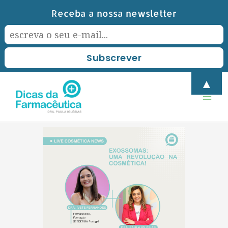
Skip
Receba a nossa newsletter
to
content
Mai
▲
Men