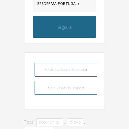
SESDERMA PORTUGAL)
Siga a
@dicas_da_farmaceutica
+ Add to Google Calendar
+ iCal / Outlook export
Tags:
,
,
COSMÉTICA
DICAS