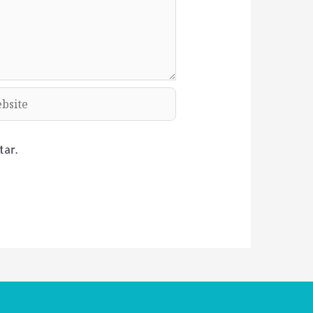
ite
ar.