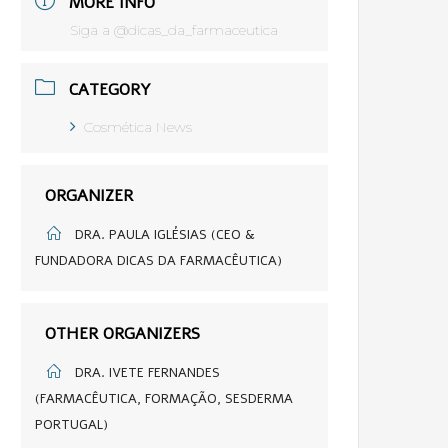
MORE INFO
Siga a @dicas_da_farmaceutica
CATEGORY
Cosmética News
ORGANIZER
DRA. PAULA IGLÉSIAS (CEO &
FUNDADORA DICAS DA FARMACÊUTICA)
OTHER ORGANIZERS
DRA. IVETE FERNANDES
(FARMACÊUTICA, FORMAÇÃO, SESDERMA
PORTUGAL)