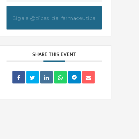
Siga a @dicas_da_farmaceutica
SHARE THIS EVENT