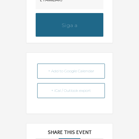
Siga a
@dicas_da_farmaceutica
+ Add to Google Calendar
+ iCal / Outlook export
SHARE THIS EVENT