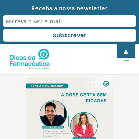
Skip
Receba a nossa newsletter
to
content
Mai
▲
Men