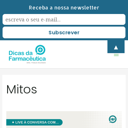
Skip
Receba a nossa newsletter
to
content
Mai
▲
Men
Mitos
CONTRACEÇÃO:
MITOS,