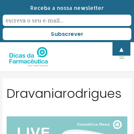
Skip
Receba a nossa newsletter
to
content
Mai
▲
Men
Dravaniarodrigues
Como
Cuidar