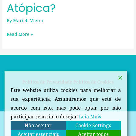
Atópica?
By
Marieli Vieira
Read More »
Política de Privacidade
Política de Cookies
Este website utiliza cookies para melhorar a
sua experiência. Assumiremos que está de
acordo com isto, mas pode optar por não
participar se assim o desejar.
Leia Mais
Não aceitar
Cookie Settings
Aceitar essenciais
Aceitar todos
Copyright © 2026 Dicas da Farmacêutica