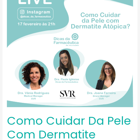
da
Pele
com
Dermatite
Atópica?
Como Cuidar Da Pele
Com Dermatite