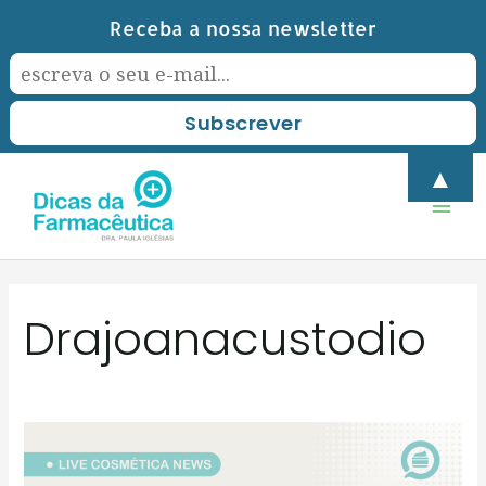
Skip
Receba a nossa newsletter
to
content
Mai
▲
Men
Drajoanacustodio
COSMÉTICA
PORTUGUESA: