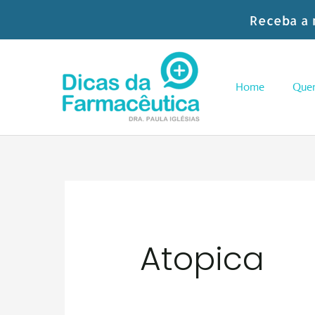
Skip
Receba a 
to
content
Home
Que
Atopica