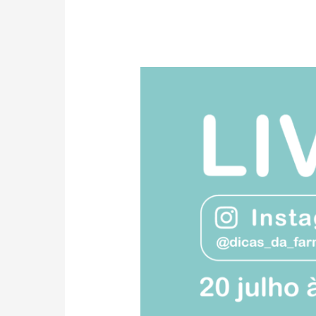
SOL,
MAR
E
DERMATITE
ATÓPICA:
Missão
Impossível?