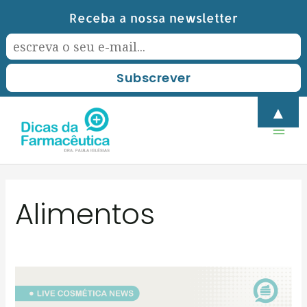
Skip
Receba a nossa newsletter
to
content
Mai
▲
Men
Alimentos
SUPERALIMENTOS:
Alimentos