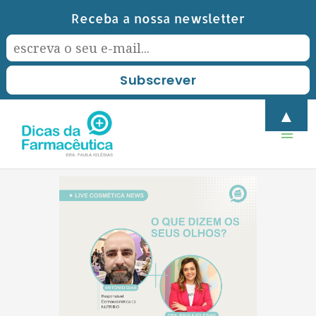
Skip
Receba a nossa newsletter
to
content
Mai
▲
Men