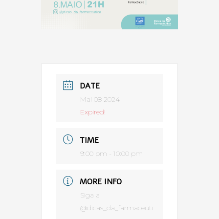
DATE
Mai 08 2024
Expired!
TIME
9:00 pm - 10:00 pm
MORE INFO
Siga a
@dicas_da_farmaceuti