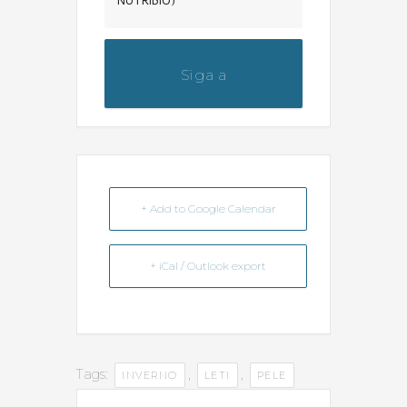
NUTRIBIO)
Siga a
@dicas_da_farmaceutica
+ Add to Google Calendar
+ iCal / Outlook export
Tags:
,
,
INVERNO
LETI
PELE